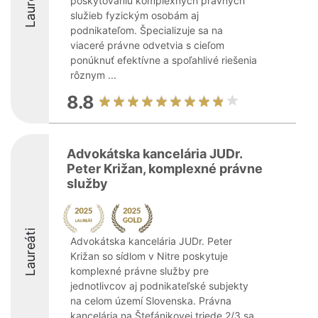
Laureáti
poskytovaniu komplexných právnych
služieb fyzickým osobám aj
podnikateľom. Špecializuje sa na
viaceré právne odvetvia s cieľom
ponúknuť efektívne a spoľahlivé riešenia
rôznym ...
8.8
Advokátska kancelária JUDr.
Peter Križan, komplexné právne
služby
Laureáti
Advokátska kancelária JUDr. Peter
Križan so sídlom v Nitre poskytuje
komplexné právne služby pre
jednotlivcov aj podnikateľské subjekty
na celom území Slovenska. Právna
kancelária na Štefánikovej triede 2/3 sa