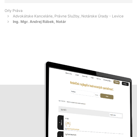
Orly Práva
Advokátske Kancelárie, Právne Služby, Notárske Úrady - Levice
Ing. Mgr. Andrej Rábek, Notár