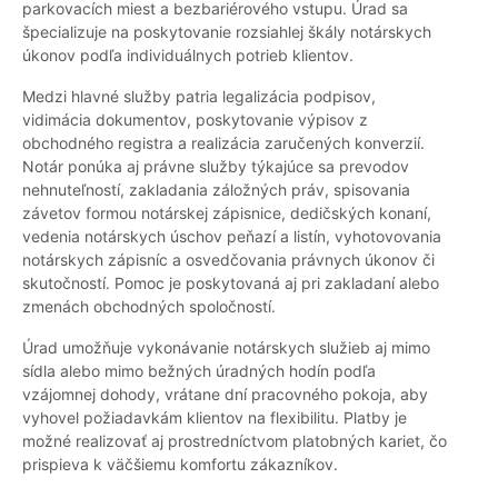
parkovacích miest a bezbariérového vstupu. Úrad sa
špecializuje na poskytovanie rozsiahlej škály notárskych
úkonov podľa individuálnych potrieb klientov.
Medzi hlavné služby patria legalizácia podpisov,
vidimácia dokumentov, poskytovanie výpisov z
obchodného registra a realizácia zaručených konverzií.
Notár ponúka aj právne služby týkajúce sa prevodov
nehnuteľností, zakladania záložných práv, spisovania
závetov formou notárskej zápisnice, dedičských konaní,
vedenia notárskych úschov peňazí a listín, vyhotovovania
notárskych zápisníc a osvedčovania právnych úkonov či
skutočností. Pomoc je poskytovaná aj pri zakladaní alebo
zmenách obchodných spoločností.
Úrad umožňuje vykonávanie notárskych služieb aj mimo
sídla alebo mimo bežných úradných hodín podľa
vzájomnej dohody, vrátane dní pracovného pokoja, aby
vyhovel požiadavkám klientov na flexibilitu. Platby je
možné realizovať aj prostredníctvom platobných kariet, čo
prispieva k väčšiemu komfortu zákazníkov.