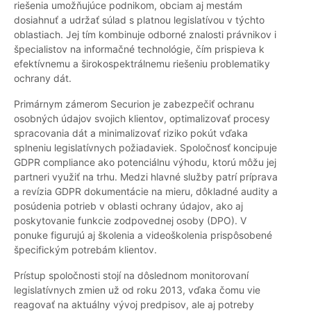
riešenia umožňujúce podnikom, obciam aj mestám
dosiahnuť a udržať súlad s platnou legislatívou v týchto
oblastiach. Jej tím kombinuje odborné znalosti právnikov i
špecialistov na informačné technológie, čím prispieva k
efektívnemu a širokospektrálnemu riešeniu problematiky
ochrany dát.
Primárnym zámerom Securion je zabezpečiť ochranu
osobných údajov svojich klientov, optimalizovať procesy
spracovania dát a minimalizovať riziko pokút vďaka
splneniu legislatívnych požiadaviek. Spoločnosť koncipuje
GDPR compliance ako potenciálnu výhodu, ktorú môžu jej
partneri využiť na trhu. Medzi hlavné služby patrí príprava
a revízia GDPR dokumentácie na mieru, dôkladné audity a
posúdenia potrieb v oblasti ochrany údajov, ako aj
poskytovanie funkcie zodpovednej osoby (DPO). V
ponuke figurujú aj školenia a videoškolenia prispôsobené
špecifickým potrebám klientov.
Prístup spoločnosti stojí na dôslednom monitorovaní
legislatívnych zmien už od roku 2013, vďaka čomu vie
reagovať na aktuálny vývoj predpisov, ale aj potreby