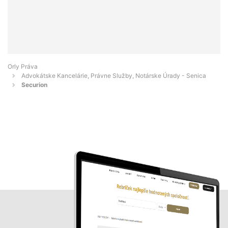
Orly Práva
Advokátske Kancelárie, Právne Služby, Notárske Úrady - Senica
Securion