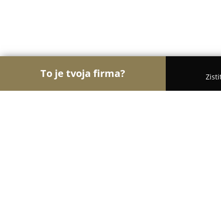
To je tvoja firma?
Zist
Orly Práva
Advokátske Kancelárie, Právne Služby
Notársky úrad JUDr. Iveta Vašková
8.5
(19)