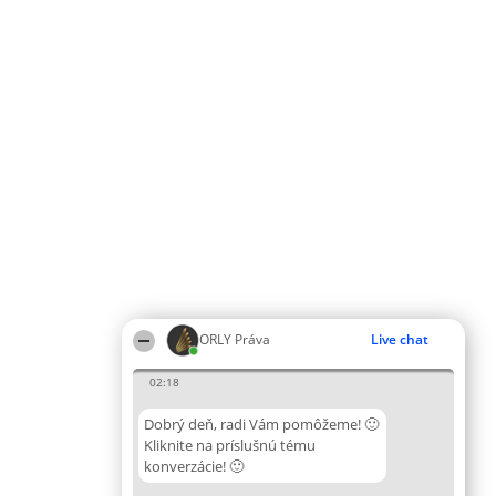
ORLY Práva
Live chat
02:18
Dobrý deň, radi Vám pomôžeme! 🙂
Kliknite na príslušnú tému
konverzácie! 🙂