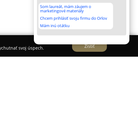
Som laureát, mám záujem o
marketingové materiály
Chcem prihlásiť svoju firmu do Orlov
Mám inú otátku
Zistiť
vychutnať svoj úspech.
šková
so sídlom na Trojičnom námestí 8/A v
um notárskych služieb dôležitých pre
zických aj právnických osôb. Medzi hlavné
rava a vystavovanie notárskych zápisníc
 vrátane závetov, rozličných typov zmlúv –