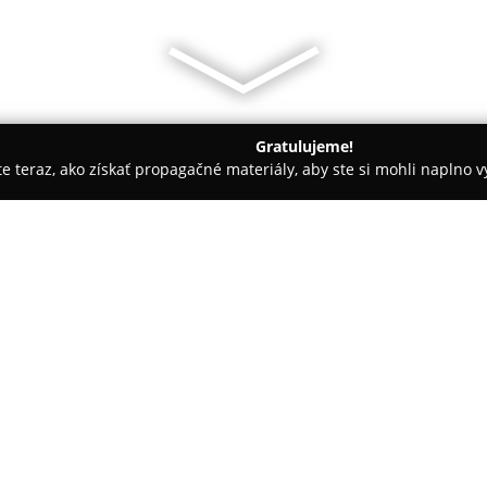
Gratulujeme!
ite teraz, ako získať propagačné materiály, aby ste si mohli naplno 
, Notárske Úrady - Trnava
Notársky úrad JUDr. Iveta Vašková
O spoločnosti:
Notársky úrad JUDr. Iveta Va
Trnave poskytuje široké spektr
zabezpečenie právnej istoty fy
činnosti tohto úradu patrí príp
týkajúcich sa právnych úkonov,