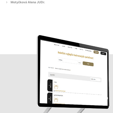
Motyčková Alena JUDr.