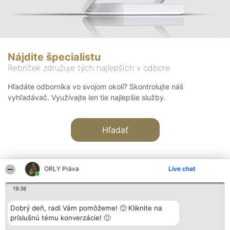
Nájdite špecialistu
Rebríček združuje tých najlepších v odbore
Hľadáte odborníka vo svojom okolí? Skontrolujte náš
vyhľadávač. Využívajte len tie najlepšie služby.
Hľadať
ORLY Práva
Live chat
19:38
Organizátor hodnotenia
Hodnotenie
Kontakt
Dobrý deň, radi Vám pomôžeme! 🙂 Kliknite na
Bright Side Solutions sp. z o.
Laureáti
Kontakt
príslušnú tému konverzácie! 🙂
o. sp. k.
Lista
ul. Ruska 22
wszystkich