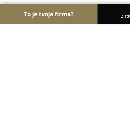
To je tvoja firma?
Zist
Orly Práva
Advokátske Kancelárie, Právne Služby
Advokátska kancelária Cimmermann
8.3
(23)
Nitra, Nitra
Zobraziť telefónne číslo