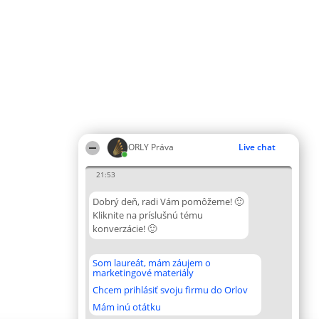
ORLY Práva
Live chat
21:53
Dobrý deň, radi Vám pomôžeme! 🙂
Kliknite na príslušnú tému
konverzácie! 🙂
Som laureát, mám záujem o
marketingové materiály
Chcem prihlásiť svoju firmu do Orlov
Mám inú otátku