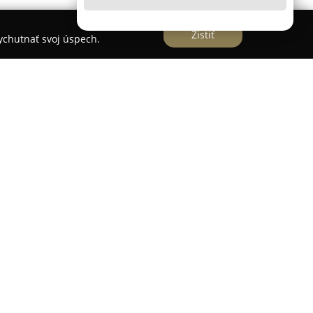
Zistiť
vychutnať svoj úspech.
 sro
ermann
ponúka svojim klientom široké spektrum
poradenstva naprieč všetkými podstatnými
a si stanovuje za prioritu poskytovať efektívnu
ru, pričom dodržiava najvyššie etické a
ecializácia zahŕňa trestné, občianske, rodinné,
čom odborná asistencie sa rozširuje aj na
ou je individuálny prístup a zachovanie
citlivých právnych otázkach.
fikovanému zastupovaniu pred súdmi a orgánmi