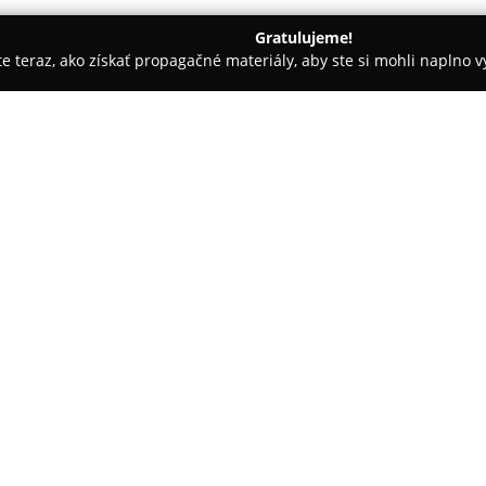
Gratulujeme!
ite teraz, ako získať propagačné materiály, aby ste si mohli naplno 
, Notárske Úrady - Nitra
Advokátska kancelária Cimmermann,
, sro
O spoločnosti:
Advokátska kancelária Cimm
právnych služieb a odborného 
oblasťami práva. Táto kancelári
právnu pomoc a dôslednú podpo
profesionálne štandardy. Jej šp
pracovné i obchodné právo, pri
komunálne právo. Samozrejmosť
diskrétnosti pri rozhodovaní o 
Kancelária sa venuje aj kvali