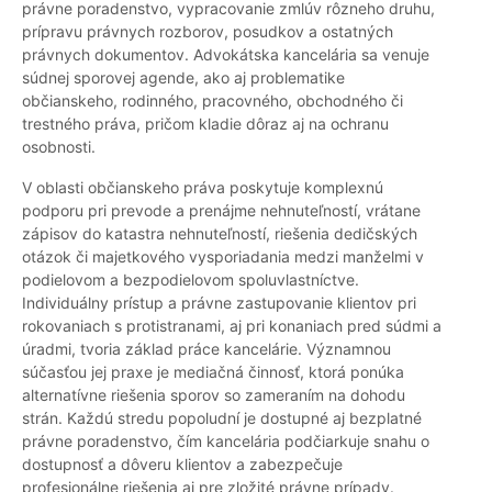
právne poradenstvo, vypracovanie zmlúv rôzneho druhu,
prípravu právnych rozborov, posudkov a ostatných
právnych dokumentov. Advokátska kancelária sa venuje
súdnej sporovej agende, ako aj problematike
občianskeho, rodinného, pracovného, obchodného či
trestného práva, pričom kladie dôraz aj na ochranu
osobnosti.
V oblasti občianskeho práva poskytuje komplexnú
podporu pri prevode a prenájme nehnuteľností, vrátane
zápisov do katastra nehnuteľností, riešenia dedičských
otázok či majetkového vysporiadania medzi manželmi v
podielovom a bezpodielovom spoluvlastníctve.
Individuálny prístup a právne zastupovanie klientov pri
rokovaniach s protistranami, aj pri konaniach pred súdmi a
úradmi, tvoria základ práce kancelárie. Významnou
súčasťou jej praxe je mediačná činnosť, ktorá ponúka
alternatívne riešenia sporov so zameraním na dohodu
strán. Každú stredu popoludní je dostupné aj bezplatné
právne poradenstvo, čím kancelária podčiarkuje snahu o
dostupnosť a dôveru klientov a zabezpečuje
profesionálne riešenia aj pre zložité právne prípady.