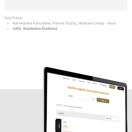
Orly Práva
Advokátske Kancelárie, Právne Služby, Notárske Úrady - Ilava
JUDr. Stanislava Ďurišová