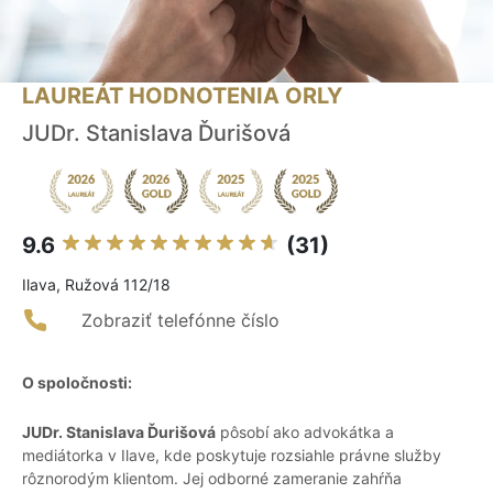
LAUREÁT HODNOTENIA ORLY
JUDr. Stanislava Ďurišová
9.6
(31)
Ilava, Ružová 112/18
Zobraziť telefónne číslo
O spoločnosti:
JUDr. Stanislava Ďurišová
pôsobí ako advokátka a
mediátorka v Ilave, kde poskytuje rozsiahle právne služby
rôznorodým klientom. Jej odborné zameranie zahŕňa