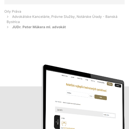
Orly Práva
Advokátske Kancelárie, Právne Služby, Notárske Úrady - Banská
Bystrica
JUDr. Peter Múkera ml. advokát