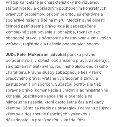
Prístup kancelárie je charakteristický individuálnou
starostlivosťou a dôkladným pochopením konkrétnych
právnych problémov, pričom prioritou sú efektívne a
spoľahlivé riešenia šité na mieru. Medzi hlavné oblasti
činnosti patrí trestné právo, kde je zabezpečené
komplexné zastupovanie aj obhajoba, rovnako ako
obchodné právo, s dôrazom na nastavovanie zmluvných
vzťahov, registrácie a riešenie obchodných sporov.
JUDr. Peter Múkera ml. advokát
ponúka právne
poradenstvo aj v oblasti občianskeho práva, zaoberajúc
sa otázkami majetkového, rodinného alebo dedičského
charakteru. Právne služby zabezpečuje tiež v rámci
pracovného práva, vrátane vypracovania zmlúv a
zastupovania pri sporoch. Súčasťou portfólia je tiež
správne právo, komunikácia s úradmi a administratívne
konania. Špecifikom kancelárie je orientácia na
mimosúdne riešenia, ktoré často šetria čas a náklady
klientov. Dôraz sa kladie na strategickú ochranu záujmov
klientov a dosiahnutie úspešných výsledkov s
dôslednosťou a precíznosťou v každej fáze.