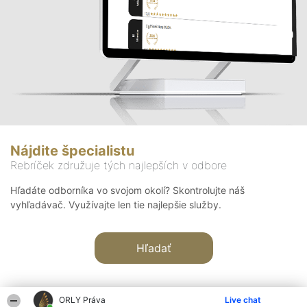
Nájdite špecialistu
Rebríček združuje tých najlepších v odbore
Hľadáte odborníka vo svojom okolí? Skontrolujte náš
vyhľadávač. Využívajte len tie najlepšie služby.
Hľadať
ORLY Práva
Live chat