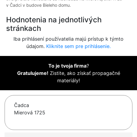
v Čadci v budove Bieleho domu.
Hodnotenia na jednotlivých
stránkach
Iba prihlásení používatelia majú prístup k týmto
údajom.
Kliknite sem pre prihlásenie.
To je tvoja firma
?
Gratulujeme!
Zistite, ako získať propagačné
materiály!
Čadca
Mierová 1725