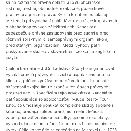
sa na rozmanité právne oblasti, ako sú občianske,
rodinné, trestné, obchodné, exekučné, pozemkové,
pracovné a poistné právo. Svojim klientom ponúka aj
asistenciu pri vymáhaní pohľadávok v občianskoprávnych
a obchodnoprávnych záležitostiach. Kancelária
zabezpečuje právne zastupovanie pred súdmi a pred
rôznymi správnymi či samosprávnymi orgánmi, ako aj
pred štátnymi organizáciami. Medzi výhody patrí
poskytovanie služieb v slovenskom, českom a anglickom
jazyku.
Cieľom kancelárie JUDr. Ladislava Ščuryho je garantovať
vysokú úroveň právnych služieb a uspokojenie potrieb
klientov, pričom využíva odborné vedomosti a bohaté
skúsenosti svojho tímu získané v rozličných právnych
prostrediach. K špecifikám tejto advokátskej kancelárie
patrí spolupráca so spoločnosťou Kysuce Reality Tour,
s.r.o., čo umožňuje ponúkať komplexné služby spojené s
kúpnou, predajom alebo prenájmom nehnuteľností,
zabezpečovať znalecké posudky, geometrické plány,
vysporiadanie nehnuteľností a pomoc s financovaním cez
úvery. Sídlo kancelárie sa nachádza na Mierovej ulici 1725