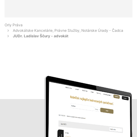
Orly Práva
Advokátske Kancelárie, Právne Služby, Notárske Úrady - Čadca
JUDr. Ladislav Ščury - advokát