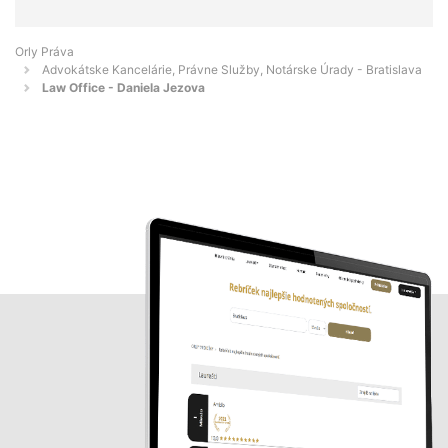
Orly Práva
Advokátske Kancelárie, Právne Služby, Notárske Úrady - Bratislava
Law Office - Daniela Jezova