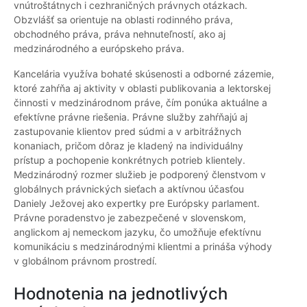
vnútroštátnych i cezhraničných právnych otázkach.
Obzvlášť sa orientuje na oblasti rodinného práva,
obchodného práva, práva nehnuteľností, ako aj
medzinárodného a európskeho práva.
Kancelária využíva bohaté skúsenosti a odborné zázemie,
ktoré zahŕňa aj aktivity v oblasti publikovania a lektorskej
činnosti v medzinárodnom práve, čím ponúka aktuálne a
efektívne právne riešenia. Právne služby zahŕňajú aj
zastupovanie klientov pred súdmi a v arbitrážnych
konaniach, pričom dôraz je kladený na individuálny
prístup a pochopenie konkrétnych potrieb klientely.
Medzinárodný rozmer služieb je podporený členstvom v
globálnych právnických sieťach a aktívnou účasťou
Daniely Ježovej ako expertky pre Európsky parlament.
Právne poradenstvo je zabezpečené v slovenskom,
anglickom aj nemeckom jazyku, čo umožňuje efektívnu
komunikáciu s medzinárodnými klientmi a prináša výhody
v globálnom právnom prostredí.
Hodnotenia na jednotlivých