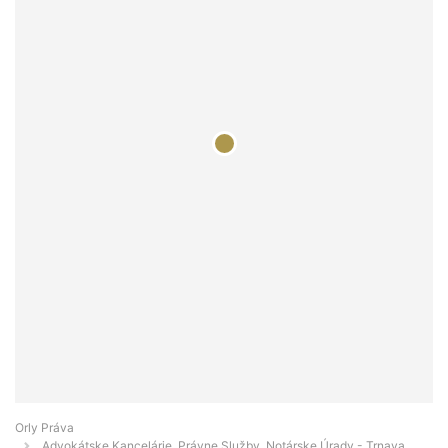
Orly Práva
Advokátske Kancelárie, Právne Služby, Notárske Úrady - Trnava