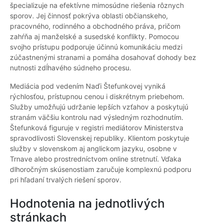
špecializuje na efektívne mimosúdne riešenia rôznych
sporov. Jej činnosť pokrýva oblasti občianskeho,
pracovného, rodinného a obchodného práva, pričom
zahŕňa aj manželské a susedské konflikty. Pomocou
svojho prístupu podporuje účinnú komunikáciu medzi
zúčastnenými stranami a pomáha dosahovať dohody bez
nutnosti zdĺhavého súdneho procesu.
Mediácia pod vedením Naďi Štefunkovej vyniká
rýchlosťou, prístupnou cenou i diskrétnym priebehom.
Služby umožňujú udržanie lepších vzťahov a poskytujú
stranám väčšiu kontrolu nad výsledným rozhodnutím.
Štefunková figuruje v registri mediátorov Ministerstva
spravodlivosti Slovenskej republiky. Klientom poskytuje
služby v slovenskom aj anglickom jazyku, osobne v
Trnave alebo prostredníctvom online stretnutí. Vďaka
dlhoročným skúsenostiam zaručuje komplexnú podporu
pri hľadaní trvalých riešení sporov.
Hodnotenia na jednotlivých
stránkach