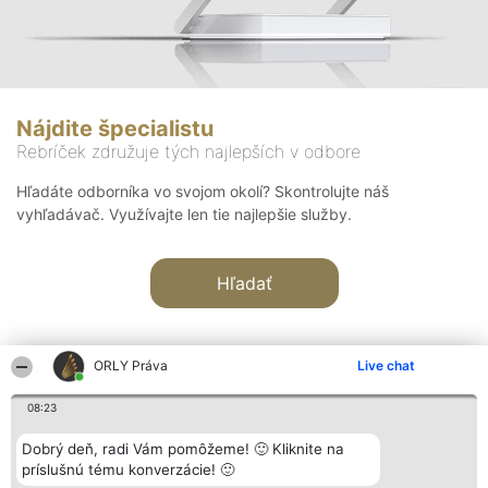
Nájdite špecialistu
Rebríček združuje tých najlepších v odbore
Hľadáte odborníka vo svojom okolí? Skontrolujte náš
vyhľadávač. Využívajte len tie najlepšie služby.
Hľadať
ORLY Práva
Live chat
08:23
Organizátor hodnotenia
Hodnotenie
Kontakt
Dobrý deň, radi Vám pomôžeme! 🙂 Kliknite na
Bright Side Solutions sp. z o.
Laureáti
Kontakt
príslušnú tému konverzácie! 🙂
o. sp. k.
Lista