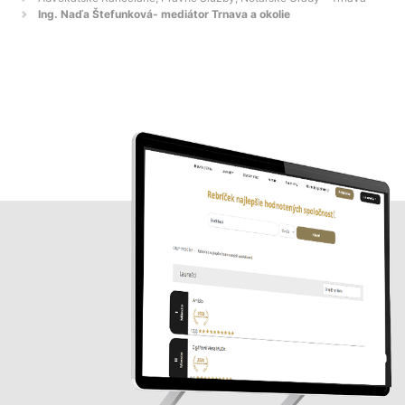
Ing. Naďa Štefunková- mediátor Trnava a okolie