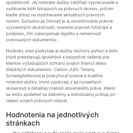
spoľahlivosť. Jej notárske služby zahŕňajú vypracovanie a
vydávanie listín týkajúcich sa právnych úkonov, pričom
kladie dôraz na dodržiavanie aktuálnych právnych
noriem. Súčasťou jej činnosti je aj osvedčovanie právne
významných skutočností, overenie pravosti fotokópií a
podpisov, čím zabezpečuje legalitu a nemennosť
overovaných dokumentov.
Notársky úrad poskytuje aj služby úschovy peňazí a listín,
ktoré predstavujú spoľahlivé a bezpečné riešenie pre
klientov vyžadujúcich ochranu svojich financií alebo
dôležitých dokumentov. Cieľom JUDr. Tatiany
Schweighoferovej je poskytovať presné a kvalitné
notárske služby, ktoré vyplývajú z jej rozsiahlych
skúseností a detailnej znalosti slovenského práva. Klienti
sa môžu spoliehať na diskrétny a individuálny prístup pri
riešení svojich právnych otázok.
Hodnotenia na jednotlivých
stránkach