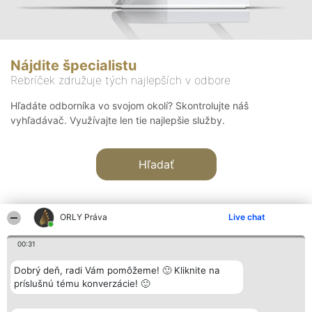
Nájdite špecialistu
Rebríček združuje tých najlepších v odbore
Hľadáte odborníka vo svojom okolí? Skontrolujte náš
vyhľadávač. Využívajte len tie najlepšie služby.
Hľadať
ORLY Práva
Live chat
00:31
Organizátor hodnotenia
Hodnotenie
Kontakt
Dobrý deň, radi Vám pomôžeme! 🙂 Kliknite na
Bright Side Solutions sp. z o.
Laureáti
Kontakt
príslušnú tému konverzácie! 🙂
o. sp. k.
Lista
ul. Ruska 22
wszystkich
Wrocław 50-079
Laureatów