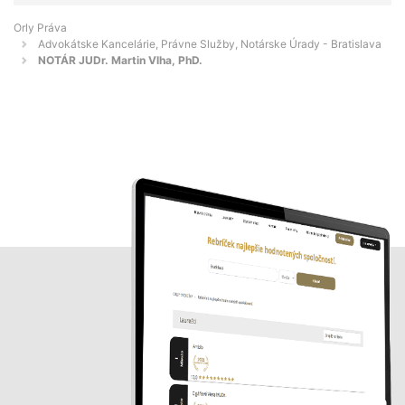
Orly Práva
Advokátske Kancelárie, Právne Služby, Notárske Úrady - Bratislava
NOTÁR JUDr. Martin Vlha, PhD.