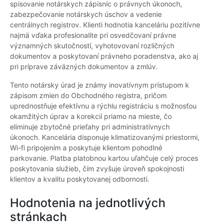
spisovanie notárskych zápisníc o právnych úkonoch,
zabezpečovanie notárskych úschov a vedenie
centrálnych registrov. Klienti hodnotia kanceláriu pozitívne
najmä vďaka profesionalite pri osvedčovaní právne
významných skutočností, vyhotovovaní rozličných
dokumentov a poskytovaní právneho poradenstva, ako aj
pri príprave záväzných dokumentov a zmlúv.
Tento notársky úrad je známy inovatívnym prístupom k
zápisom zmien do Obchodného registra, pričom
uprednostňuje efektívnu a rýchlu registráciu s možnosťou
okamžitých úprav a korekcií priamo na mieste, čo
eliminuje zbytočné prieťahy pri administratívnych
úkonoch. Kancelária disponuje klimatizovanými priestormi,
Wi-fi pripojením a poskytuje klientom pohodlné
parkovanie. Platba platobnou kartou uľahčuje celý proces
poskytovania služieb, čím zvyšuje úroveň spokojnosti
klientov a kvalitu poskytovanej odbornosti.
Hodnotenia na jednotlivých
stránkach