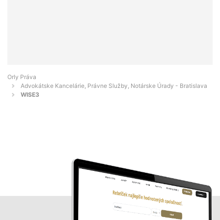
Orly Práva
Advokátske Kancelárie, Právne Služby, Notárske Úrady - Bratislava
WISE3