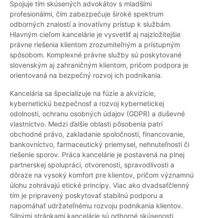
Spojuje tím skúsených advokátov s mladšími
profesionálmi, čím zabezpečuje široké spektrum
odborných znalostí a inovatívny prístup k službám.
Hlavným cieľom kancelárie je vysvetliť aj najzložitejšie
právne riešenia klientom zrozumiteľným a prístupným
spôsobom. Komplexné právne služby sú poskytované
slovenským aj zahraničným klientom, pričom podpora je
orientovaná na bezpečný rozvoj ich podnikania.
Kancelária sa špecializuje na fúzie a akvizície,
kybernetickú bezpečnosť a rozvoj kybernetickej
odolnosti, ochranu osobných údajov (GDPR) a duševné
vlastníctvo. Medzi ďalšie oblasti pôsobenia patrí
obchodné právo, zakladanie spoločností, financovanie,
bankovníctvo, farmaceutický priemysel, nehnuteľnosti či
riešenie sporov. Práca kancelárie je postavená na plnej
partnerskej spolupráci, otvorenosti, spravodlivosti a
dôraze na vysoký komfort pre klientov, pričom významnú
úlohu zohrávajú etické princípy. Viac ako dvadsaťčlenný
tím je pripravený poskytovať stabilnú podporu a
napomáhať udržateľnému rozvoju podnikania klientov.
Silnými stránkami kancelárie sú odborné skúsenosti,