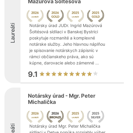
Mazúrová Šoltésová
Laureáti
Notársky úrad JUDr. Ingrid Mazúrová
Šoltésová sídliaci v Banskej Bystrici
poskytuje rozmanité a komplexné
notárske služby. Jeho hlavnou náplňou
je spisovanie notárskych zápisníc v
rámci občianskeho práva, ako sú
kúpne, darovacie alebo zámenné ...
9.1
Notársky úrad - Mgr. Peter
Michalička
Notársky úrad Mgr. Peter Michalička
sídliaci v Detve ponúka rozsiahly výber