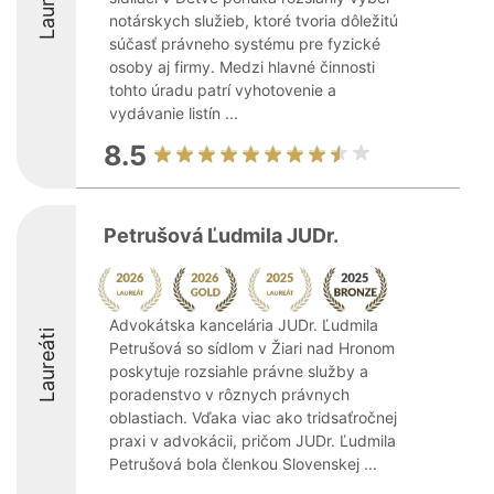
Laureáti
notárskych služieb, ktoré tvoria dôležitú
súčasť právneho systému pre fyzické
osoby aj firmy. Medzi hlavné činnosti
tohto úradu patrí vyhotovenie a
vydávanie listín ...
8.5
Petrušová Ľudmila JUDr.
Advokátska kancelária JUDr. Ľudmila
Laureáti
Petrušová so sídlom v Žiari nad Hronom
poskytuje rozsiahle právne služby a
poradenstvo v rôznych právnych
oblastiach. Vďaka viac ako tridsaťročnej
praxi v advokácii, pričom JUDr. Ľudmila
Petrušová bola členkou Slovenskej ...